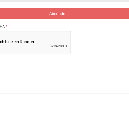
Absenden
CHA
*